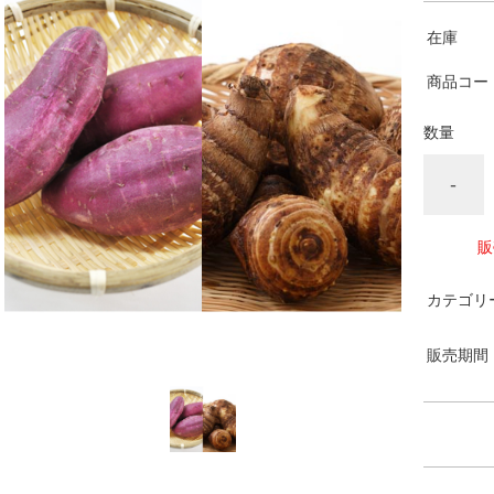
在庫
商品コー
数量
-
販
カテゴリ
販売期間